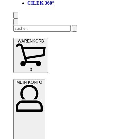
CILEK 360°
Search
for:
WARENKORB
WARENKORB
0
(0)
MEIN
MEIN KONTO
KONTO