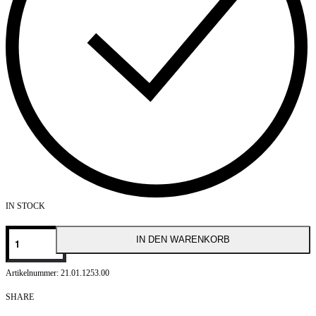
IN STOCK
Cilek
IN DEN WARENKORB
Bamboo+
Matratze
90x200
21.01.1253.00
(19
cm)
SHARE
Menge