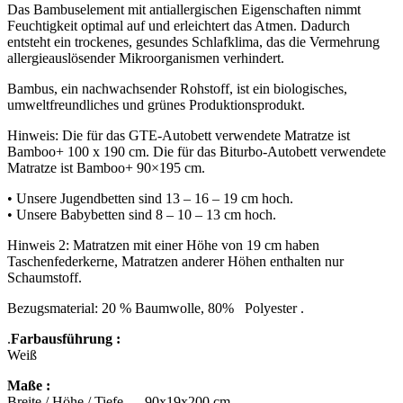
Das Bambuselement mit antiallergischen Eigenschaften nimmt
Feuchtigkeit optimal auf und erleichtert das Atmen. Dadurch
entsteht ein trockenes, gesundes Schlafklima, das die Vermehrung
allergieauslösender Mikroorganismen verhindert.
Bambus, ein nachwachsender Rohstoff, ist ein biologisches,
umweltfreundliches und grünes Produktionsprodukt.
Hinweis: Die für das GTE-Autobett verwendete Matratze ist
Bamboo+ 100 x 190 cm. Die für das Biturbo-Autobett verwendete
Matratze ist Bamboo+ 90×195 cm.
• Unsere Jugendbetten sind 13 – 16 – 19 cm hoch.
• Unsere Babybetten sind 8 – 10 – 13 cm hoch.
Hinweis 2: Matratzen mit einer Höhe von 19 cm haben
Taschenfederkerne, Matratzen anderer Höhen enthalten nur
Schaumstoff.
Bezugsmaterial: 20 % Baumwolle, 80% Polyester .
.
Farbausführung :
Weiß
Maße :
Breite / Höhe / Tiefe – 90x19x200 cm