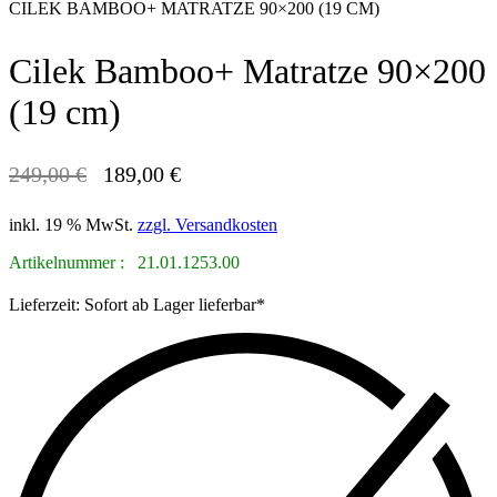
CILEK BAMBOO+ MATRATZE 90×200 (19 CM)
Cilek Bamboo+ Matratze 90×200
(19 cm)
249,00
€
189,00
€
SPAREN! 60,00 €
Ursprünglicher
Aktueller
Preis
Preis
inkl. 19 % MwSt.
zzgl. Versandkosten
war:
ist:
249,00 €
189,00 €.
Artikelnummer :
21.01.1253.00
Lieferzeit:
Sofort ab Lager lieferbar*