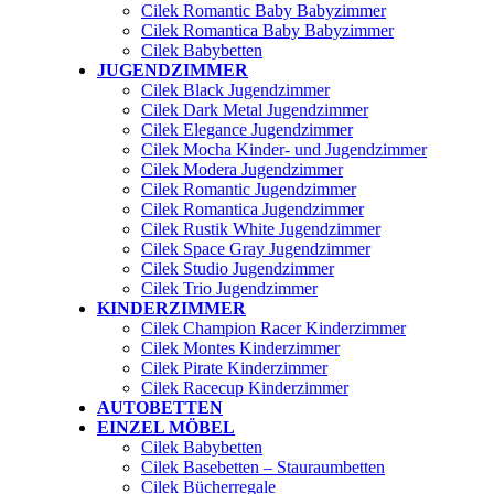
Cilek Romantic Baby Babyzimmer
Cilek Romantica Baby Babyzimmer
Cilek Babybetten
JUGENDZIMMER
Cilek Black Jugendzimmer
Cilek Dark Metal Jugendzimmer
Cilek Elegance Jugendzimmer
Cilek Mocha Kinder- und Jugendzimmer
Cilek Modera Jugendzimmer
Cilek Romantic Jugendzimmer
Cilek Romantica Jugendzimmer
Cilek Rustik White Jugendzimmer
Cilek Space Gray Jugendzimmer
Cilek Studio Jugendzimmer
Cilek Trio Jugendzimmer
KINDERZIMMER
Cilek Champion Racer Kinderzimmer
Cilek Montes Kinderzimmer
Cilek Pirate Kinderzimmer
Cilek Racecup Kinderzimmer
AUTOBETTEN
EINZEL MÖBEL
Cilek Babybetten
Cilek Basebetten – Stauraumbetten
Cilek Bücherregale