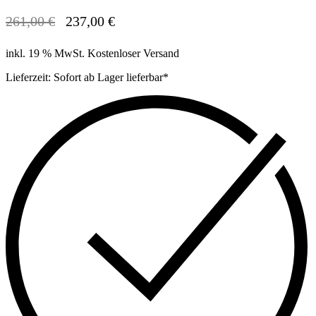
261,00
€
237,00
€
SPAREN! 24,00 €
Ursprünglicher
Aktueller
Preis
Preis
inkl. 19 % MwSt.
Kostenloser Versand
war:
ist:
261,00 €
237,00 €.
Lieferzeit:
Sofort ab Lager lieferbar*