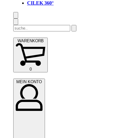
CILEK 360°
Search
for:
WARENKORB
WARENKORB
0
(0)
MEIN
MEIN KONTO
KONTO