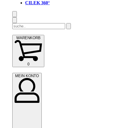
CILEK 360°
Search
for:
WARENKORB
WARENKORB
0
(0)
MEIN
MEIN KONTO
KONTO