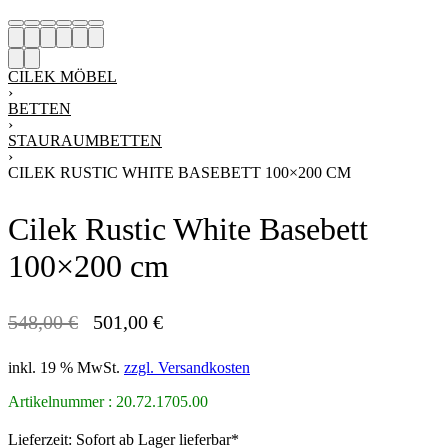
CILEK MÖBEL
›
BETTEN
›
STAURAUMBETTEN
›
CILEK RUSTIC WHITE BASEBETT 100×200 CM
Cilek Rustic White Basebett
100×200 cm
548,00
€
501,00
€
SPAREN! 47,00 €
Ursprünglicher
Aktueller
Preis
Preis
inkl. 19 % MwSt.
zzgl. Versandkosten
war:
ist:
548,00 €
501,00 €.
Artikelnummer : 20.72.1705.00
Lieferzeit:
Sofort ab Lager lieferbar*