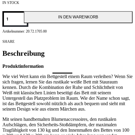
IN STOCK
Cilek
IN DEN WARENKORB
Rustic
White
Basebett
20.72.1705.00
100x200
cm
SHARE
Menge
Beschreibung
Produktinformation
Wie viel Wert kann ein Bettgestell einem Raum verleihen? Wenn Sie
sich fragen, lernen Sie das rustikale weiße Bett mit Stauraum
kennen. Durch die Kombination der Ruhe und Schlichtheit von
Weiß mit klassischen Linien beseitigt das Bett mit seinem
Untergestell das Platzproblem im Raum. Wie der Name schon sagt,
ist das Bettgestell sowohl nützlich als auch bequem und sieht mit
seinem Design wie aus einem Märchen aus.
Mit seinen handbemalten Blumenaccessoires, den rustikalen
Aufschlägen, den Sicherheits-Stoßdämpfern, der maximalen
Tragfähigkeit von 130 kg und den Innenmaßen des Bettes von 100